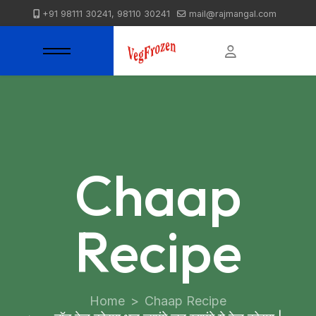
+91 98111 30241, 98110 30241
mail@rajmangal.com
Chaap
Recipe
Home
Chaap Recipe