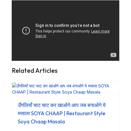
Related Articles
उँगलियाँ चाट चाट कर खाओगे आप जब बनाओगे ये
मसाला SOYA CHAAP | Restaurant Style
Soya Chaap Masala