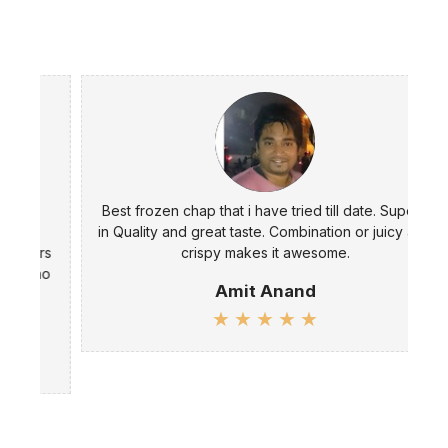
Best frozen chap that i have tried till date. Superb
in Quality and great taste. Combination or juicy and
rs
crispy makes it awesome.
no
s
Amit Anand