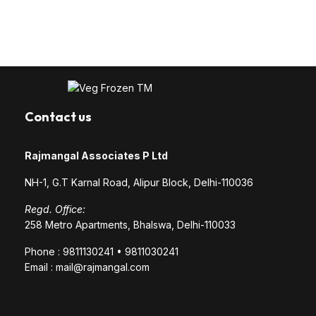
Contact us
Rajmangal Associates P Ltd
NH-1, G.T Karnal Road, Alipur Block, Delhi-110036
Regd. Office:
258 Metro Apartments, Bhalswa, Delhi-110033
Phone : 9811130241 • 9811030241
Email : mail@rajmangal.com