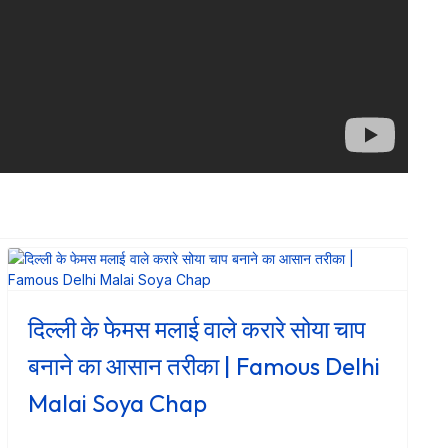
दिल्ली के फेमस मलाई वाले करारे सोया चाप
बनाने का आसान तरीका | Famous Delhi
Malai Soya Chap