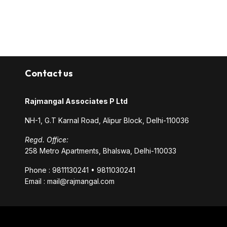
Contact us
Rajmangal Associates P Ltd
NH-1, G.T Karnal Road, Alipur Block, Delhi-110036
Regd. Office:
258 Metro Apartments, Bhalswa, Delhi-110033
Phone : 9811130241 • 9811030241
Email : mail@rajmangal.com