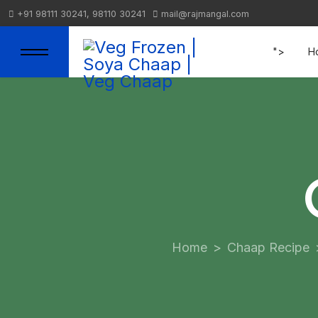
+91 98111 30241, 98110 30241
mail@rajmangal.com
">
H
Home
Chaap Recipe