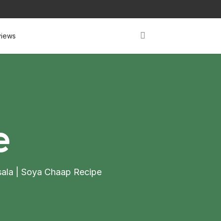
iews
e
asala | Soya Chaap Recipe