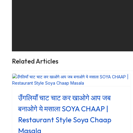
Related Articles
उँगलियाँ चाट चाट कर खाओगे आप जब
बनाओगे ये मसाला SOYA CHAAP |
Restaurant Style Soya Chaap
Masala